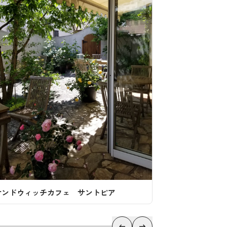
福亀堂 三段店
サンドウィッ