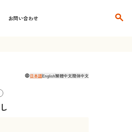
search
せ
お問い合わせ
language
日本語
English
繁體中文
簡体中文
し