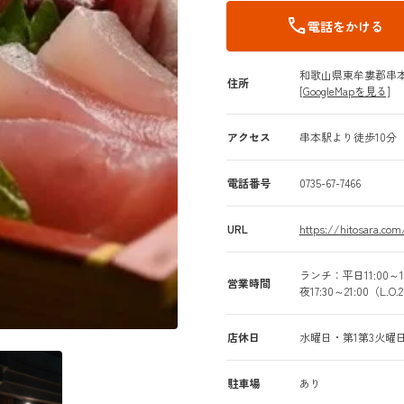
call
電話をかける
和歌山県東牟婁郡串本
住所
[GoogleMapを見る]
アクセス
串本駅より徒歩10分
電話番号
0735-67-7466
URL
https://hitosara.co
ランチ：平日11:00～14:
営業時間
夜17:30～21:00（L.O.
店休日
水曜日・第1第3火曜日
駐車場
あり