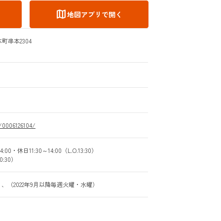
map
地図アプリで開く
町串本2304
m/0006126104/
00・休日11:30～14:00（L.O.13:30）
20:30）
、（2022年9月以降毎週火曜・水曜）