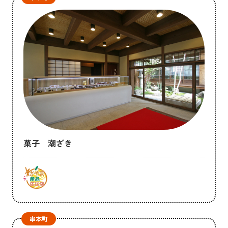
菓子 潮ざき
串本町