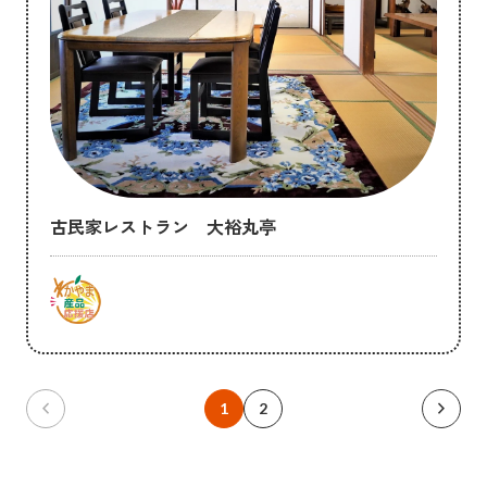
古民家レストラン 大裕丸亭
chevron_left
chevron_right
1
2
前のページ
次のペー