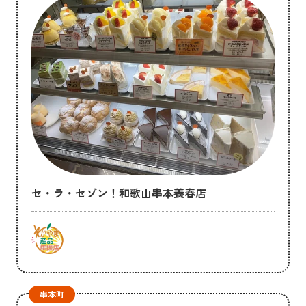
セ・ラ・セゾン！和歌山串本養春店
串本町