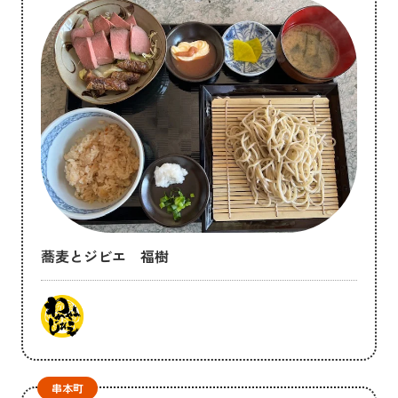
蕎麦とジビエ 福樹
串本町