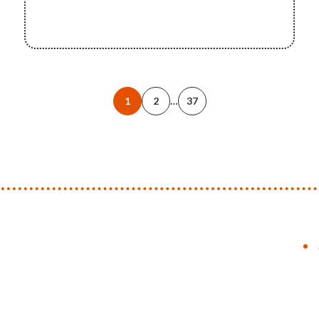
1
2
…
37