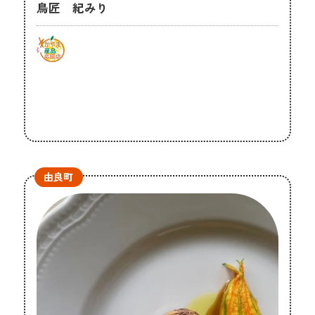
鳥匠 紀みり
由良町