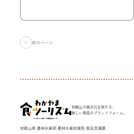
chevron_left
前のページ
和歌山の食文化を旅する、
新しい発見のプラットフォーム。
和歌山県 農林水産部 農林水産政策局 食品流通課