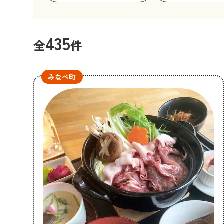
435
全
件
みなべ町