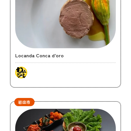
Locanda Conca d’oro
岩出市