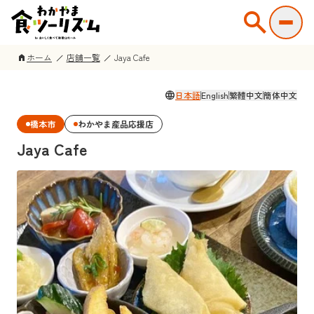
search
ホーム
店舗一覧
Jaya Cafe
home
language
日本語
English
繁體中文
簡体中文
橋本市
わかやま産品応援店
Jaya Cafe