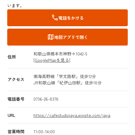
います。
call
電話をかける
map
地図アプリで開く
和歌山県橋本市神野々1042-5
住所
[GoogleMapを見る]
南海高野線「学文路駅」徒歩12分
アクセス
JR和歌山線「紀伊山田駅」徒歩18分
電話番号
0736-26-8378
URL
https://cafestudiojaya.wixsite.com/jaya
営業時間
11:00-14:00