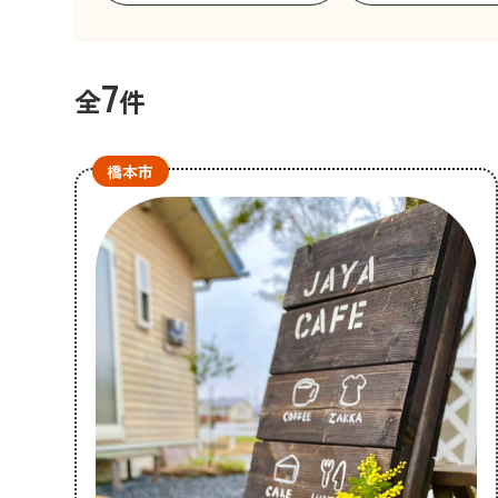
7
全
件
橋本市