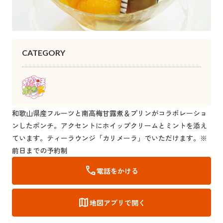
CATEGORY
和歌山県産フルーツと南高梅甘露煮＆プリンがコラボレーショ
ンしたポンチ。アクセントにホイップクリームとミントを添え
ています。ティーラウンジ「カリメーラ」でいただけます。※
前日までの予約制
call
電話をかける
map
地図アプリで開く