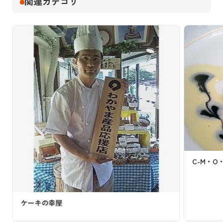
関連カテゴリ
C-M・O
ケーキの幸屋