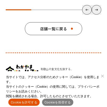
店舗一覧に戻る
和歌山の食文化を旅する、
新しい発見のプラットフォーム。
当サイトでは、アクセス分析のためクッキー（Cookie）を使用しま
す。
和歌山県 農林水産部 農林水産政策局 食品流通課
当サイトのクッキー（Cookie）の使用に関しては、プライバシーポ
リシーをお読みください。
〒640-8585 和歌山市小松原通一丁目1番地
閲覧を継続される場合、許可したものとさせていただきます。
Cookieを許可する
Cookieを拒否する