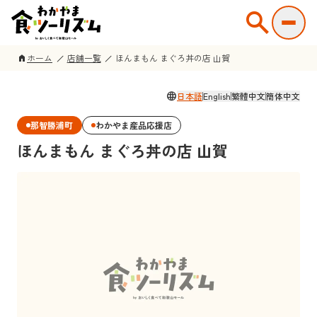
search
ホーム
店舗一覧
ほんまもん まぐろ丼の店 山賀
home
language
日本語
English
繁體中文
簡体中文
那智勝浦町
わかやま産品応援店
ほんまもん まぐろ丼の店 山賀