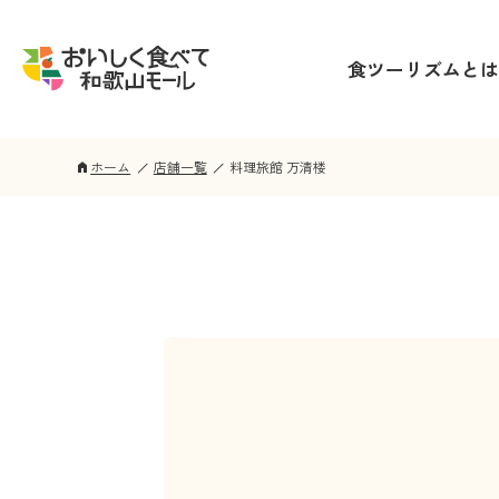
食ツーリズムとは
ホーム
店舗一覧
料理旅館 万清楼
home