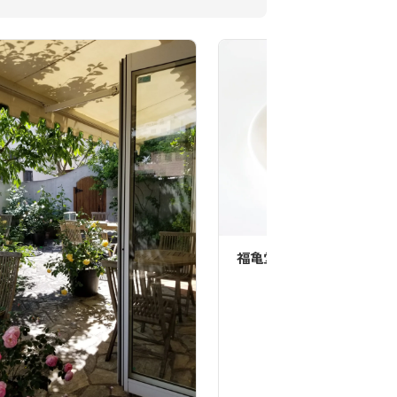
福亀堂 三段店
サンドウ