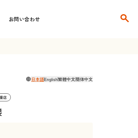
search
せ
お問い合わせ
language
日本語
English
繁體中文
簡体中文
援店
楼