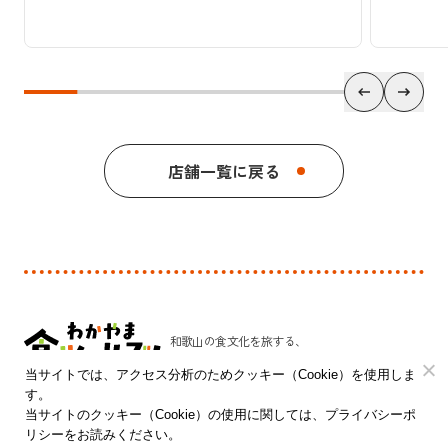
店舗一覧に戻る
和歌山の食文化を旅する、
新しい発見のプラットフォーム。
当サイトでは、アクセス分析のためクッキー（Cookie）を使用しま
す。
和歌山県 農林水産部 農林水産政策局 食品流通課
当サイトのクッキー（Cookie）の使用に関しては、プライバシーポ
リシーをお読みください。
〒640-8585 和歌山市小松原通一丁目1番地