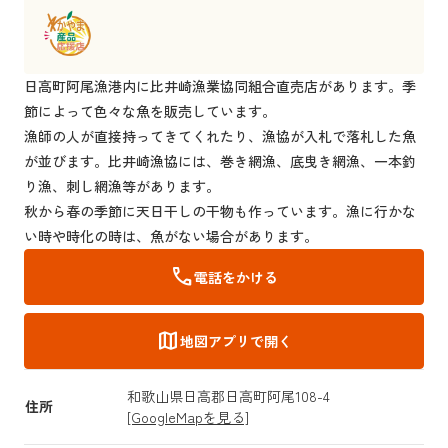
日高町阿尾漁港内に比井崎漁業協同組合直売店があります。季
節によって色々な魚を販売しています。
漁師の人が直接持ってきてくれたり、漁協が入札で落札した魚
が並びます。比井崎漁協には、巻き網漁、底曳き網漁、一本釣
り漁、刺し網漁等があります。
秋から春の季節に天日干しの干物も作っています。漁に行かな
い時や時化の時は、魚がない場合があります。
call
電話をかける
map
地図アプリで開く
和歌山県日高郡日高町阿尾108-4
住所
[GoogleMapを見る]