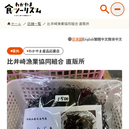
search
ホーム
店舗一覧
比井崎漁業協同組合 直販所
home
language
日本語
English
繁體中文
簡体中文
県外
わかやま産品応援店
比井崎漁業協同組合 直販所