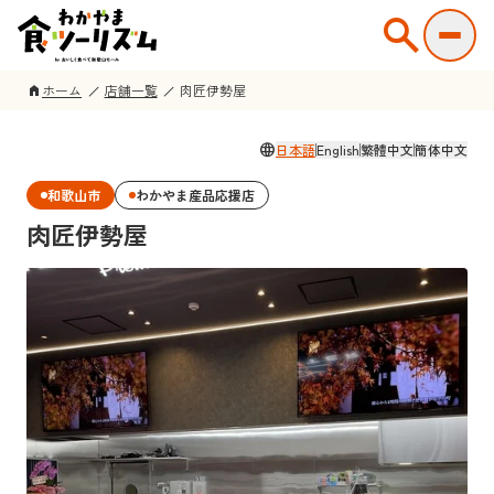
search
ホーム
店舗一覧
肉匠伊勢屋
home
language
日本語
English
繁體中文
簡体中文
和歌山市
わかやま産品応援店
肉匠伊勢屋