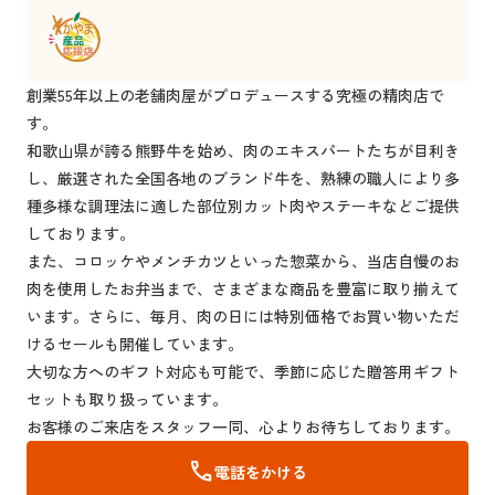
創業55年以上の老舗肉屋がプロデュースする究極の精肉店で
す。
和歌山県が誇る熊野牛を始め、肉のエキスパートたちが目利き
し、厳選された全国各地のブランド牛を、熟練の職人により多
種多様な調理法に適した部位別カット肉やステーキなどご提供
しております。
また、コロッケやメンチカツといった惣菜から、当店自慢のお
肉を使用したお弁当まで、さまざまな商品を豊富に取り揃えて
います。さらに、毎月、肉の日には特別価格でお買い物いただ
けるセールも開催しています。
大切な方へのギフト対応も可能で、季節に応じた贈答用ギフト
セットも取り扱っています。
お客様のご来店をスタッフ一同、心よりお待ちしております。
call
電話をかける