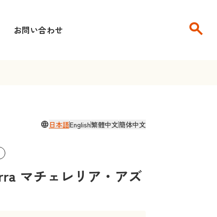
search
せ
お問い合わせ
language
日本語
English
繁體中文
簡体中文
Azzurra マチェレリア・アズ