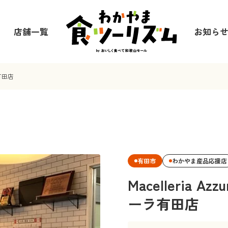
店舗一覧
お知ら
ラ有田店
有田市
わかやま産品応援店
Macelleria 
ーラ有田店