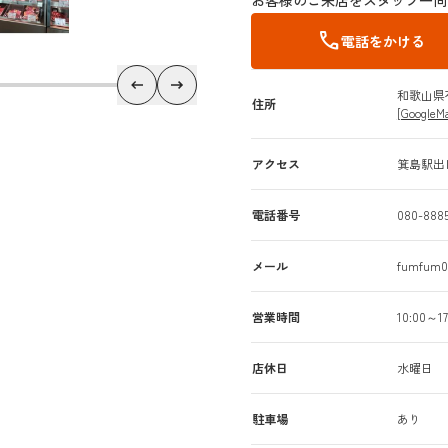
call
電話をかける
和歌山県
住所
[Google
アクセス
箕島駅出
電話番号
080-8885
メール
fumfum00
営業時間
10:00～17
店休日
水曜日
駐車場
あり