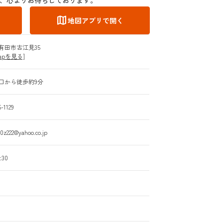
map
地図アプリで開く
有田市古江見35
Mapを見る]
口から徒歩約9分
-1129
z222@yahoo.co.jp
:30