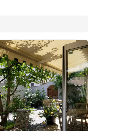
福亀堂 三段店
サン