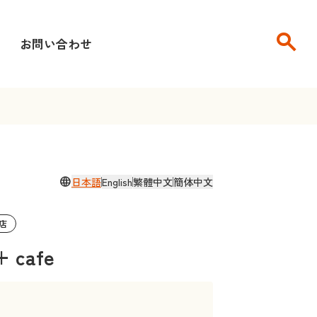
search
せ
お問い合わせ
language
日本語
English
繁體中文
簡体中文
店
 cafe