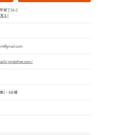
賀丁38-2
を見る]
kym@gmail.com
tachi.jimdofree.com/
第2・4日曜