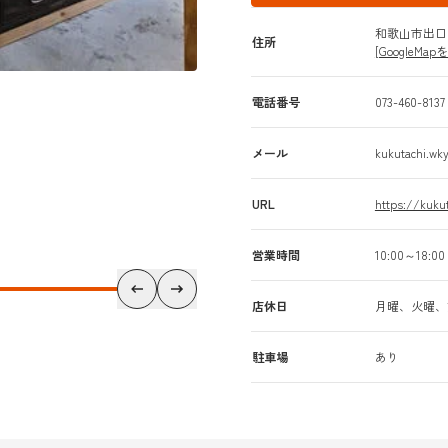
和歌山市出口甲
住所
[GoogleMap
電話番号
073-460-8137
メール
kukutachi.w
URL
https://kuku
営業時間
10:00～18:00
店休日
月曜、火曜、
駐車場
あり