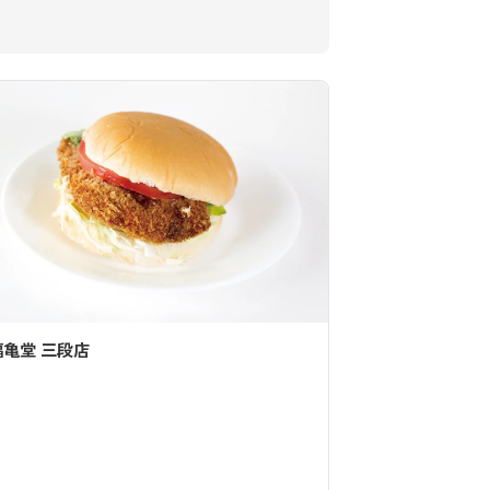
福亀堂 三段店
サンドウィッ