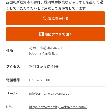
西国札所粉河寺の参拝、猿岡城跡散策などふるさとを感じて過
ごしていただきたいとご用意してお待ちしています。
call
電話をかける
map
地図アプリで開く
紀の川市粉河2046－1
住所
[GoogleMapを見る]
アクセス
粉河寺から徒歩1分
電話番号
0736-73-8500
メール
info@amity-wakayama.com
URL
https://www.amity-wakayama.com/