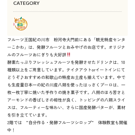
CATEGORY
フルーツ王国紀の川市 粉河寺大門前にある「観光特産センタ
ーこかわ」は、発酵フルーツとおみやげのお店です。オリジナ
ルのフルーツおにぎりも大好評
酵素たっぷりフレッシュフルーツを発酵させたドリンクは、10
種類以上をご用意しています。テイクアウトorイートインにて
どうぞ♪おすすめの和歌山の特産お土産も揃えています。中で
も生産量日本一の紀の川産八朔を使ったはっさくプーロは、一
枚一枚丁寧に焼いた手作りの焼き菓子です。八朔のほろ苦さと
アーモンドの香ばしさの相性が良く、トッピングの八朔スライ
スは、フルーティーな味わい、さらに国産発酵バターが、素材
を引き立てています。
2階では ”自分作る・発酵フルーツシロップ” 体験教室も開催
中！