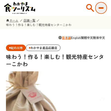
search
ホーム
店舗一覧
home
味わう！作る！楽しむ！観光特産センターこかわ
language
日本語
English
繁體中文
簡体中文
紀の川市
わかやま産品応援店
味わう！作る！楽しむ！観光特産センタ
ーこかわ