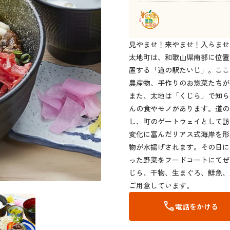
見やませ！来やませ！入らませ
太地町は、和歌山県南部に位置
置する「道の駅たいじ」。ここ
農産物、手作りのお惣菜たちが
また、太地は「くじら」で知ら
んの食やモノがあります。道の
し、町のゲートウェイとして訪
変化に富んだリアス式海岸を形
物が水揚げされます。その日に
った野菜をフードコートにてぜ
じら、干物、生まぐろ、鮮魚、
ご用意しています。
call
電話をかける