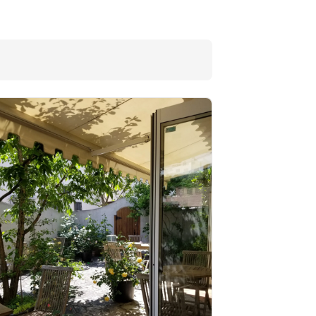
福亀堂 三段店
サ