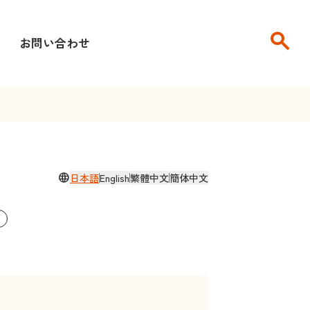
search
せ
お問い合わせ
language
日本語
English
繁體中文
簡体中文