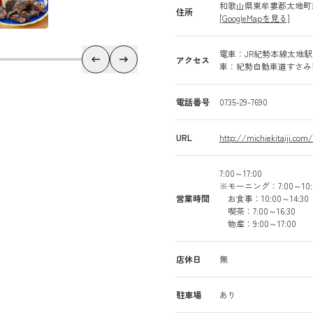
和歌山県東牟婁郡太地町森浦
住所
[GoogleMapを見る]
電車：JR紀勢本線太地駅
アクセス
車：紀勢自動車道すさみ南
電話番号
0735-29-7690
URL
http://michiekitaiji.com/
7:00～17:00
※モーニング：7:00～10:
営業時間
お食事：10:00～14:30
喫茶：7:00～16:30
物産：9:00～17:00
店休日
無
駐車場
あり