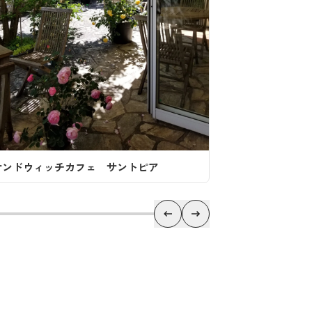
福亀堂 三段店
サントピア