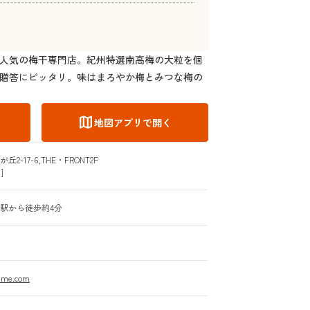
人気の梅干専門店。紀州特選南高梅の大粒を個
贈答にピッタリ。味はまろやか梅とみつな梅の
map
地図アプリで開く
-17-6,THE・FRONT2F
]
駅から徒歩約4分
ume.com