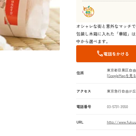
オシャレな街と意外なマッチで
包装し木箱に入れた「華結」は
中から選べます。
call
電話をかける
東京都目黒区自由が丘2
住所
[GoogleMapを見る
アクセス
東京急行自由が丘
電話番号
03-5731-3550
URL
http://www.fuku