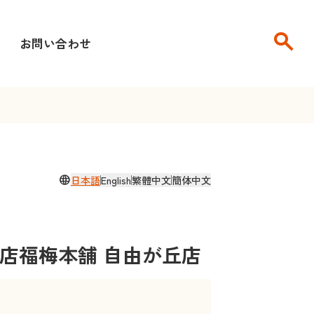
search
せ
お問い合わせ
language
日本語
English
繁體中文
簡体中文
店福梅本舗 自由が丘店