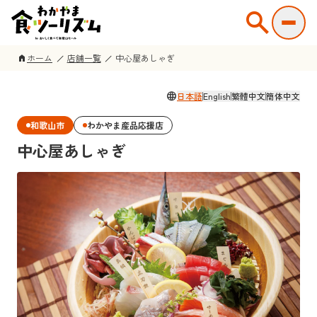
search
ホーム
店舗一覧
中心屋あしゃぎ
home
language
日本語
English
繁體中文
簡体中文
和歌山市
わかやま産品応援店
中心屋あしゃぎ