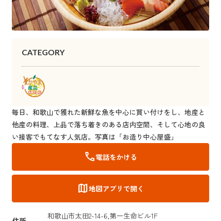
CATEGORY
毎日、和歌山で獲れた新鮮な魚を中心に買い付けをし、地産と
他産の料理、上品で落ち着きのある店内空間、そして心地の良
い接客でもてなす人気店。写真は「お造り中心屋盛」
call
電話をかける
map
地図アプリで開く
和歌山市太田2-14-6,第一生命ビル1F
住所