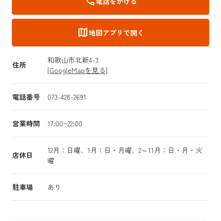
call
電話をかける
map
地図アプリで開く
和歌山市北新4-3
住所
[GoogleMapを見る]
電話番号
073-428-2691
営業時間
17:00~22:00
12月：日曜、1月：日・月曜、2～11月：日・月・火
店休日
曜
駐車場
あり