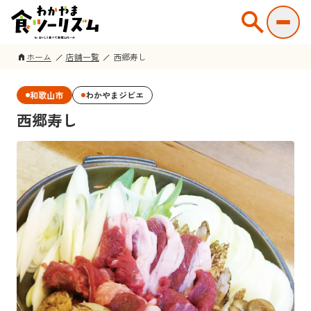
search
ホーム
店舗一覧
西郷寿し
home
和歌山市
わかやまジビエ
西郷寿し