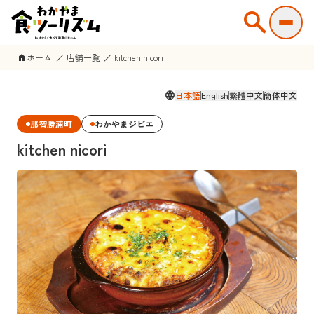
search
ホーム
店舗一覧
kitchen nicori
home
language
日本語
English
繁體中文
簡体中文
那智勝浦町
わかやまジビエ
kitchen nicori