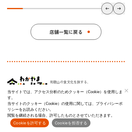
店舗一覧に戻る
和歌山の食文化を旅する、
新しい発見のプラットフォーム。
当サイトでは、アクセス分析のためクッキー（Cookie）を使用しま
す。
和歌山県 農林水産部 農林水産政策局 食品流通課
当サイトのクッキー（Cookie）の使用に関しては、プライバシーポ
リシーをお読みください。
〒640-8585 和歌山市小松原通一丁目1番地
閲覧を継続される場合、許可したものとさせていただきます。
Cookieを許可する
Cookieを拒否する