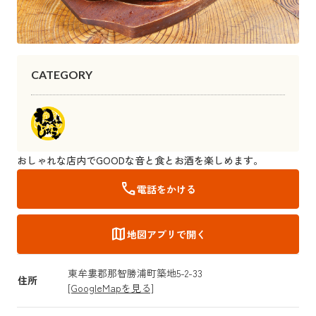
CATEGORY
おしゃれな店内でGOODな音と食とお酒を楽しめます。
call
電話をかける
map
地図アプリで開く
東牟婁郡那智勝浦町築地5-2-33
住所
[GoogleMapを見る]