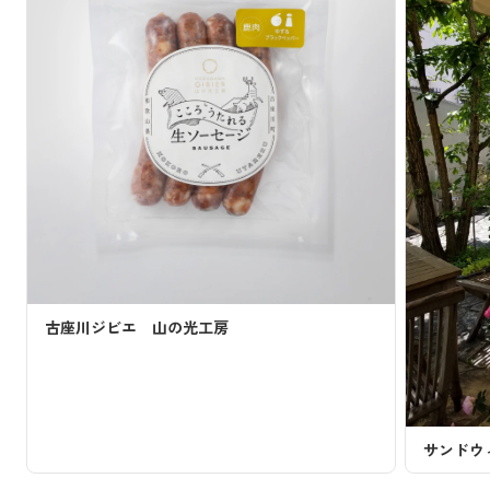
の光工房
サンドウィッチカフェ サントピア