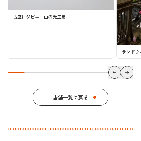
古座川ジビエ 山の光工房
サンドウ
店舗一覧に戻る