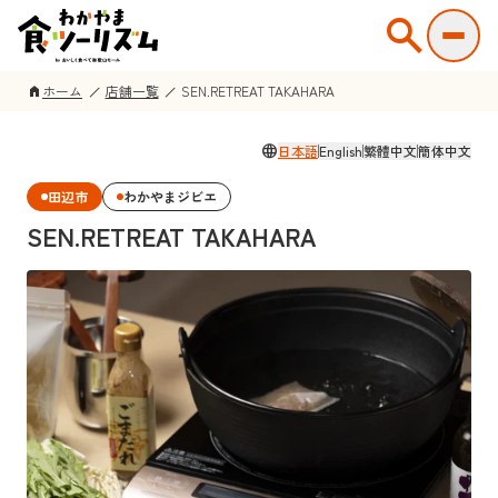
search
ホーム
店舗一覧
SEN.RETREAT TAKAHARA
home
language
日本語
English
繁體中文
簡体中文
田辺市
わかやまジビエ
SEN.RETREAT TAKAHARA