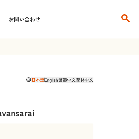
search
せ
お問い合わせ
language
日本語
English
繁體中文
簡体中文
avansarai