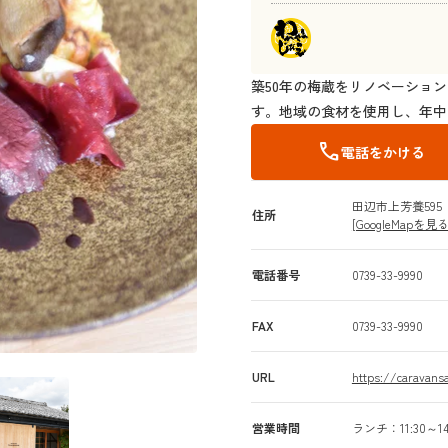
築50年の梅蔵をリノベーション
す。地域の食材を使用し、年中
call
電話をかける
田辺市上芳養595
住所
[GoogleMapを見る
電話番号
0739-33-9990
FAX
0739-33-9990
URL
https://caravansa
営業時間
ランチ：11:30～14