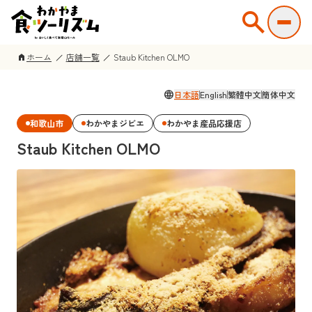
search
ホーム
店舗一覧
Staub Kitchen OLMO
home
language
日本語
English
繁體中文
簡体中文
和歌山市
わかやまジビエ
わかやま産品応援店
Staub Kitchen OLMO