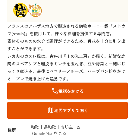
フランスのアルザス地方で製造される鋳物ホーロー鍋「ストウ
ブ(staub)」を使用して、様々な料理を提供する専門店。
素材そのものの水分で調理ができるため、旨味を十分に引き出
すことができます。
シカ肉のカスレ風は、古座川『山の光工房』か届く、新鮮な鹿
肉のスペアリブと粗挽きミンチを玉ねぎ、豆や野菜と一緒にじ
っくり煮込み、最後にペコリーノチーズ、ハーブパン粉をかけ
オーブンで焼き上げた逸品です。
call
電話をかける
map
地図アプリで開く
和歌山県和歌山市坊主丁27
住所
[GoogleMapを見る]