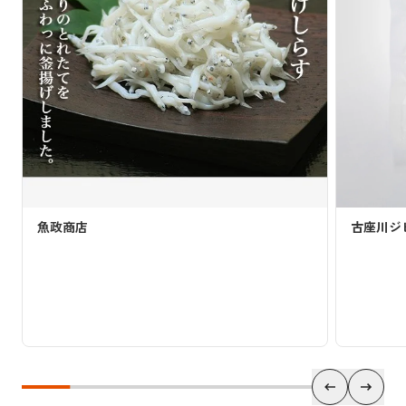
政商店
古座川ジビエ 山