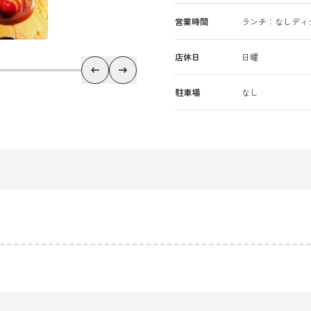
営業時間
ランチ：なしディナー：18
店休日
日曜
駐車場
なし