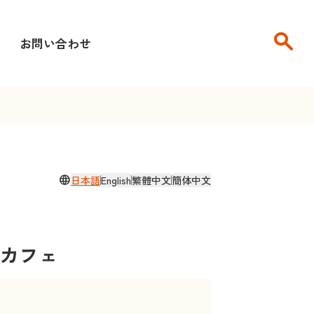
search
せ
お問い合わせ
language
日本語
English
繁體中文
簡体中文
カフェ