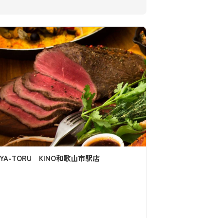
道の駅 四季の郷公園 FOOD HUNTER
居酒
PARK 水の市場