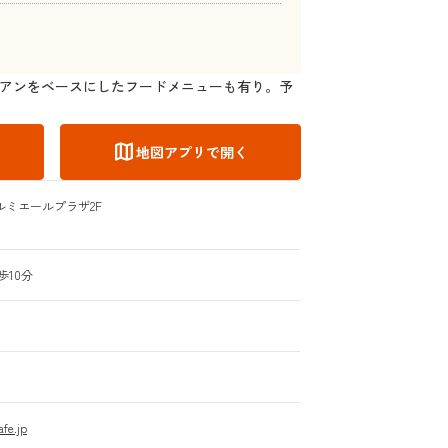
アンをベースにしたフードメニューも有り。予
map
地図アプリで開く
,ルミエールプラザ2F
]
歩10分
fe.jp