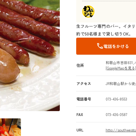
生フルーツ専門のバー。イタリ
約で50名様まで貸し切りOK。
call
電話をかける
和歌山市吉田831
住所
[GoogleMapを見る
アクセス
JR和歌山駅から徒
電話番号
073-436-8553
FAX
073-436-0587
URL
http://southwestca