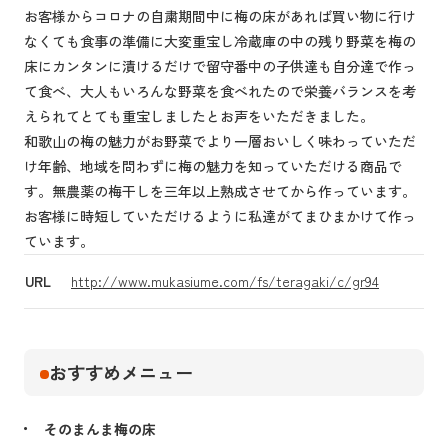
お客様からコロナの自粛期間中に梅の床があれば買い物に行け
なくても食事の準備に大変重宝し冷蔵庫の中の残り野菜を梅の
床にカンタンに漬けるだけで留守番中の子供達も自分達で作っ
て食べ、大人もいろんな野菜を食べれたので栄養バランスを考
えられてとても重宝しましたとお声をいただきました。
和歌山の梅の魅力がお野菜でより一層おいしく味わっていただ
け年齢、地域を問わずに梅の魅力を知っていただける商品で
す。無農薬の梅干しを三年以上熟成させてから作っています。
お客様に時短していただけるように私達がてまひまかけて作っ
ています。
URL
http://www.mukasiume.com/fs/teragaki/c/gr94
おすすめメニュー
そのまんま梅の床