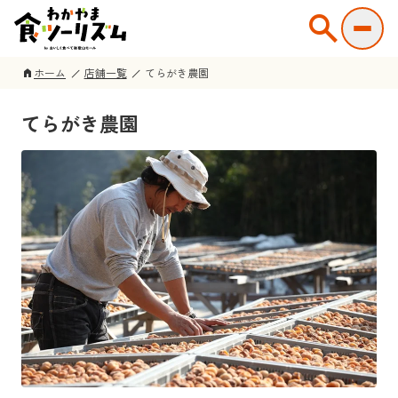
search
ホーム
店舗一覧
てらがき農園
home
てらがき農園