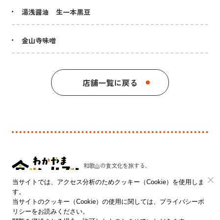
湯浅醤油 生一本黒豆
金山寺味噌
店舗一覧に戻る
和歌山の食文化を旅する、
新しい発見のプラットフォーム。
当サイトでは、アクセス分析のためクッキー（Cookie）を使用しま
す。
和歌山県 農林水産部 農林水産政策局 食品流通課
当サイトのクッキー（Cookie）の使用に関しては、プライバシーポ
リシーをお読みください。
〒640-8585 和歌山市小松原通一丁目1番地