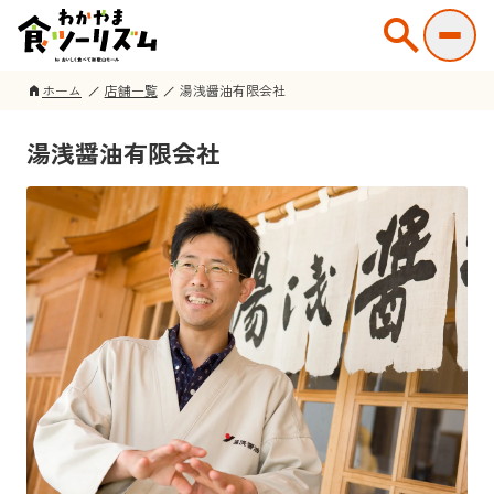
search
ホーム
店舗一覧
湯浅醤油有限会社
home
湯浅醤油有限会社