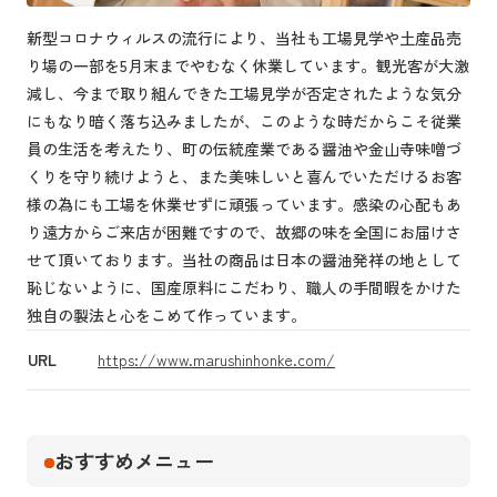
新型コロナウィルスの流行により、当社も工場見学や土産品売
り場の一部を5月末までやむなく休業しています。観光客が大激
減し、今まで取り組んできた工場見学が否定されたような気分
にもなり暗く落ち込みましたが、このような時だからこそ従業
員の生活を考えたり、町の伝統産業である醤油や金山寺味噌づ
くりを守り続けようと、また美味しいと喜んでいただけるお客
様の為にも工場を休業せずに頑張っています。感染の心配もあ
り遠方からご来店が困難ですので、故郷の味を全国にお届けさ
せて頂いております。当社の商品は日本の醤油発祥の地として
恥じないように、国産原料にこだわり、職人の手間暇をかけた
独自の製法と心をこめて作っています。
URL
https://www.marushinhonke.com/
おすすめメニュー