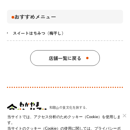
おすすめメニュー
スイートはちみつ（梅干し）
店舗一覧に戻る
和歌山の食文化を旅する、
新しい発見のプラットフォーム。
当サイトでは、アクセス分析のためクッキー（Cookie）を使用しま
す。
和歌山県 農林水産部 農林水産政策局 食品流通課
当サイトのクッキー（Cookie）の使用に関しては、プライバシーポ