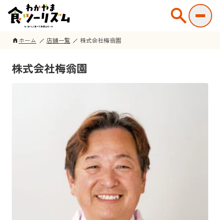
search
ホーム
店舗一覧
株式会社梅翁園
home
株式会社梅翁園