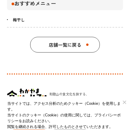
おすすめメニュー
梅干し
店舗一覧に戻る
和歌山の食文化を旅する、
新しい発見のプラットフォーム。
当サイトでは、アクセス分析のためクッキー（Cookie）を使用しま
す。
和歌山県 農林水産部 農林水産政策局 食品流通課
当サイトのクッキー（Cookie）の使用に関しては、プライバシーポ
リシーをお読みください。
〒640-8585 和歌山市小松原通一丁目1番地
閲覧を継続される場合、許可したものとさせていただきます。