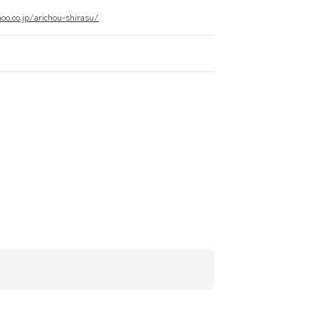
hoo.co.jp/arichou-shirasu/