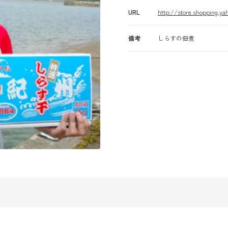
URL
http://store.shopping.ya
備考
しらすの佃煮