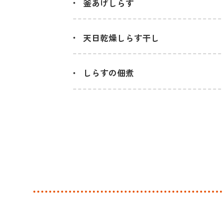
釜あげしらす
天日乾燥しらす干し
しらすの佃煮