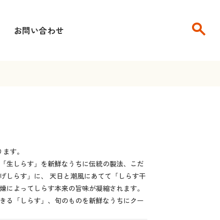
search
せ
お問い合わせ
ります。
「生しらす」を新鮮なうちに伝統の製法、こだ
げしらす」に、 天日と潮風にあてて「しらす干
燥によってしらす本来の旨味が凝縮されます。
きる「しらす」、旬のものを新鮮なうちにクー