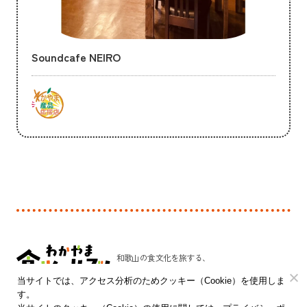
Soundcafe NEIRO
和歌山の食文化を旅する、
新しい発見のプラットフォーム。
当サイトでは、アクセス分析のためクッキー（Cookie）を使用しま
す。
和歌山県 農林水産部 農林水産政策局 食品流通課