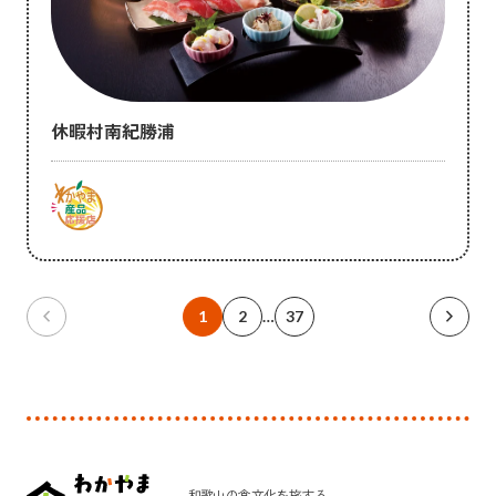
休暇村南紀勝浦
chevron_left
chevron_right
1
2
…
37
前のページ
次のペー
和歌山の食文化を旅する、