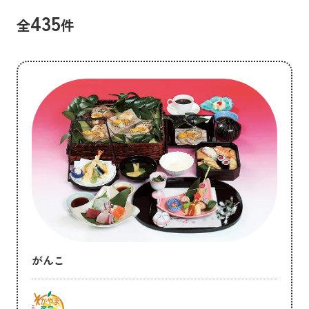
435
全
件
がんこ